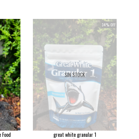
34% OFF
SIN STOCK
 Food
great white granular 1