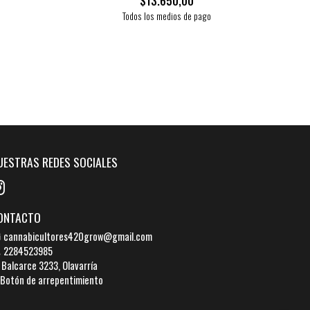
$13.650,00
Todos los medios de pago
UESTRAS REDES SOCIALES
ONTACTO
cannabicultores420grow@gmail.com
2284523985
Balcarce 3233, Olavarría
Botón de arrepentimiento