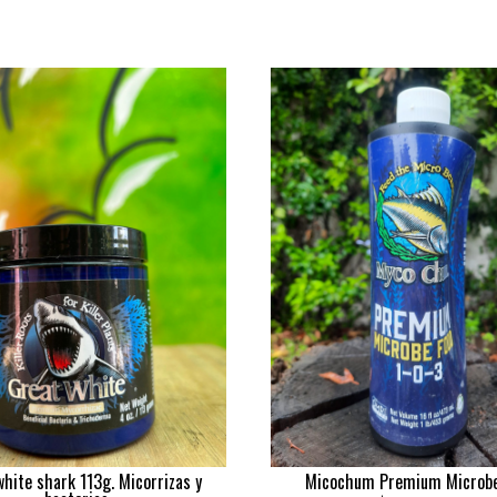
white shark 113g. Micorrizas y
Micochum Premium Microbe