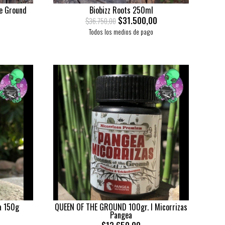
he Ground
Biobizz Roots 250ml
$31.500,00
$36.750,00
Todos los medios de pago
a 150g
QUEEN OF THE GROUND 100gr. l Micorrizas
Pangea