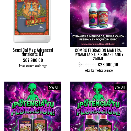
Sensi Cal Mag Advanced
COMBO FLORACIÓN MANTRA:
Nutrients 1LT
DYNAMITA 2.0 + SUGAR CANDY
250ML
$67.980,00
$30.000,00
$28.000,00
Todos los medios de pago
Todos los medios de pago
5% OFF
9% OFF