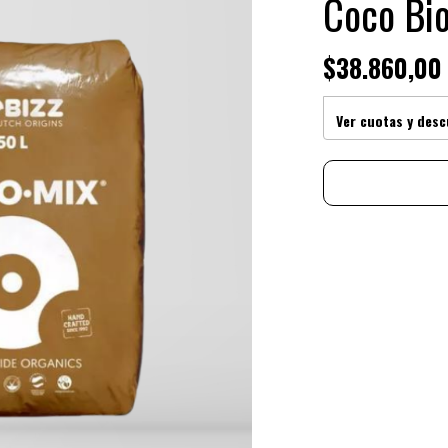
Coco Bio
$38.860,00
Ver cuotas y des