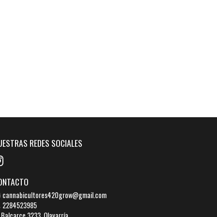
UESTRAS REDES SOCIALES
ONTACTO
cannabicultores420grow@gmail.com
2284523985
Balcarce 3233, Olavarría