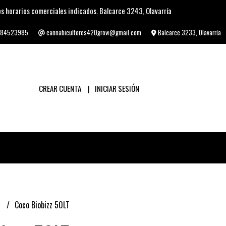
s horarios comerciales indicados. Balcarce 3243, Olavarría
84523985
cannabicultores420grow@gmail.com
Balcarce 3233, Olavarría
CREAR CUENTA
INICIAR SESIÓN
s
Coco Biobizz 50LT