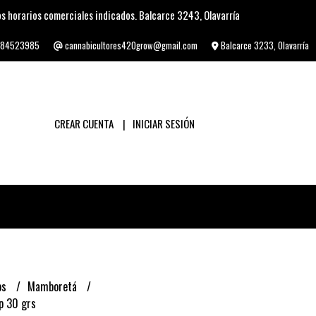
s horarios comerciales indicados. Balcarce 3243, Olavarría
84523985
cannabicultores420grow@gmail.com
Balcarce 3233, Olavarría
CREAR CUENTA
INICIAR SESIÓN
os
Mamboretá
p 30 grs