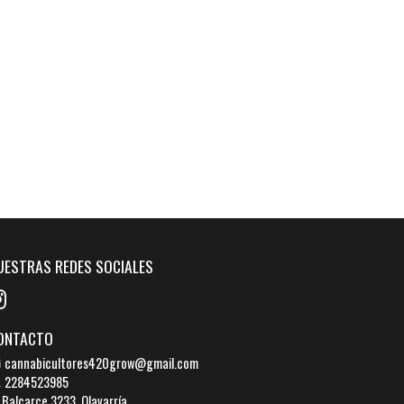
UESTRAS REDES SOCIALES
ONTACTO
cannabicultores420grow@gmail.com
2284523985
Balcarce 3233, Olavarría