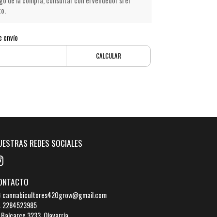
go de la compra, consultar con el vendedor si el
to.
e envío
CALCULAR
UESTRAS REDES SOCIALES
ONTACTO
cannabicultores420grow@gmail.com
2284523985
Balcarce 3233, Olavarría