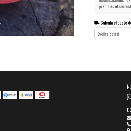
modificaciones, lue
precio es el correc
Calculá el costo d
N
C