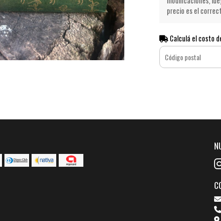
modificaciones, lue
precio es el correc
Calculá el costo d
N
C