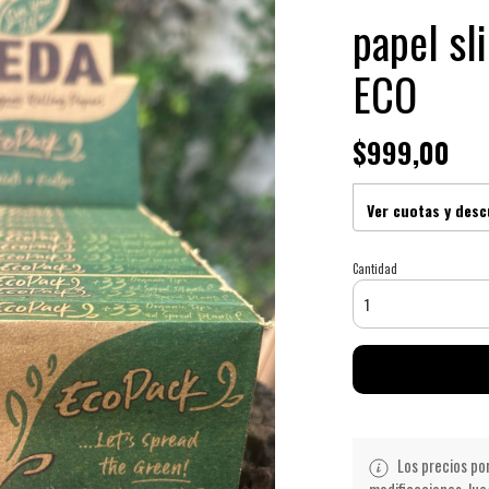
papel sl
ECO
$999,00
Ver cuotas y des
Cantidad
Los precios po