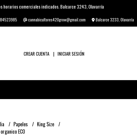
s horarios comerciales indicados. Balcarce 3243, Olavarría
84523985
cannabicultores420grow@gmail.com
Balcarce 3233, Olavarría
CREAR CUENTA
INICIAR SESIÓN
lia
Papeles
King Size
o organico ECO