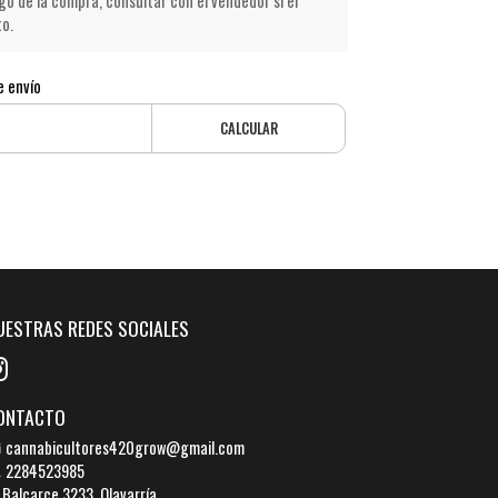
go de la compra, consultar con el vendedor si el
to.
e envío
CALCULAR
UESTRAS REDES SOCIALES
ONTACTO
cannabicultores420grow@gmail.com
2284523985
Balcarce 3233, Olavarría