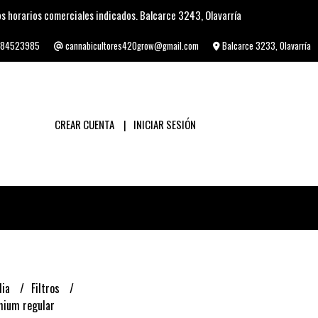
s horarios comerciales indicados. Balcarce 3243, Olavarría
84523985
cannabicultores420grow@gmail.com
Balcarce 3233, Olavarría
CREAR CUENTA
INICIAR SESIÓN
lia
Filtros
mium regular