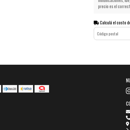
modificaciones, lue
precio es el correc
Calculá el costo d
N
C