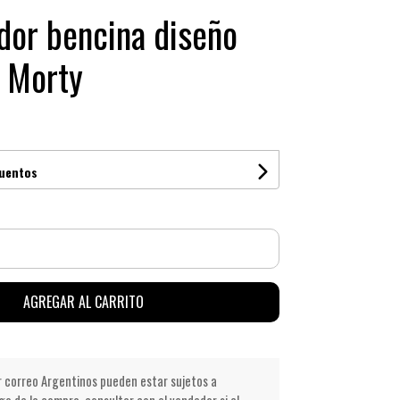
or bencina diseño
 Morty
cuentos
AGREGAR AL CARRITO
r correo Argentinos pueden estar sujetos a