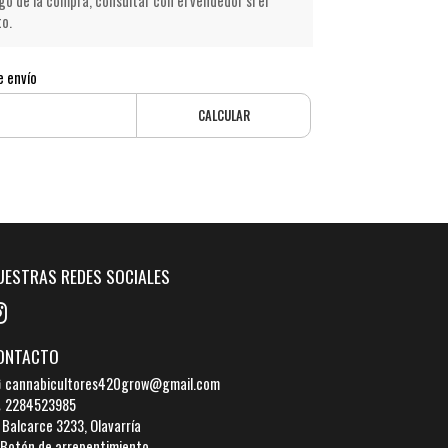
go de la compra, consultar con el vendedor si el
to.
e envío
CALCULAR
UESTRAS REDES SOCIALES
ONTACTO
cannabicultores420grow@gmail.com
2284523985
Balcarce 3233, Olavarría
Botón de arrepentimiento