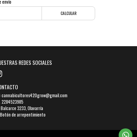
e envío
CALCULAR
UESTRAS REDES SOCIALES
ONTACTO
cannabicultores420grow@gmail.com
2284523985
Balcarce 3233, Olavarría
Botón de arrepentimiento