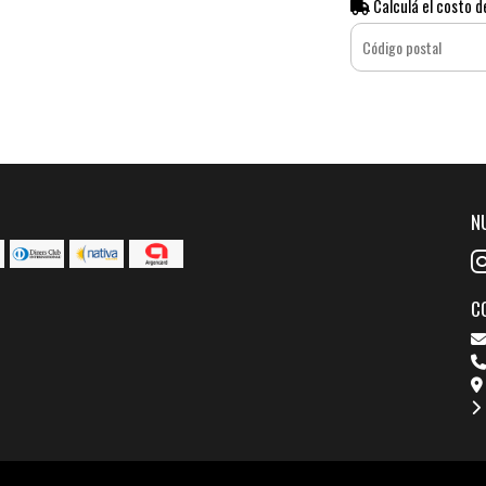
Calculá el costo d
N
C