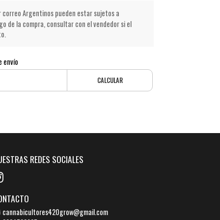
r correo Argentinos pueden estar sujetos a
go de la compra, consultar con el vendedor si el
to.
e envío
CALCULAR
UESTRAS REDES SOCIALES
ONTACTO
cannabicultores420grow@gmail.com