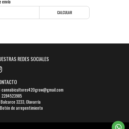
e envío
CALCULAR
UESTRAS REDES SOCIALES
ONTACTO
cannabicultores420grow@gmail.com
2284523985
Balcarce 3233, Olavarría
Botón de arrepentimiento