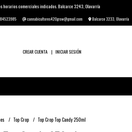
s horarios comerciales indicados. Balcarce 3243, Olavarría
84523985
cannabicultores420grow@gmail.com
Balcarce 3233, Olavarría
CREAR CUENTA
INICIAR SESIÓN
tes
Top Crop
Top Crop Top Candy 250ml