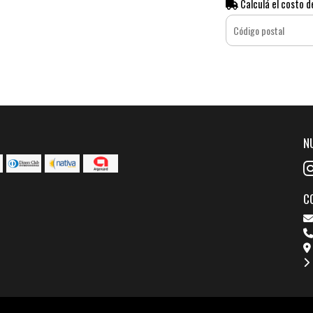
Calculá el costo d
N
C