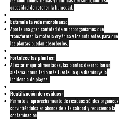
las condiciones físicas y químicas del suelo, como su
capacidad de retener la humedad.
Estimula la vida microbiana:
Aporta una gran cantidad de microorganismos que
transforman la materia orgánica y los nutrientes para que
las plantas puedan absorberlos.
Fortalece las plantas:
Al estar mejor alimentadas, las plantas desarrollan un
sistema inmunitario más fuerte, lo que disminuye la
incidencia de plagas.
Reutilización de residuos:
Permite el aprovechamiento de residuos sólidos orgánicos,
convirtiéndolos en abonos de alta calidad y reduciendo la
contaminación